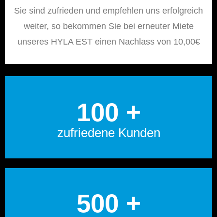
Sie sind zufrieden und empfehlen uns erfolgreich
weiter, so bekommen Sie bei erneuter Miete
unseres HYLA EST einen Nachlass von 10,00€
100 +
zufriedene Kunden
500 +